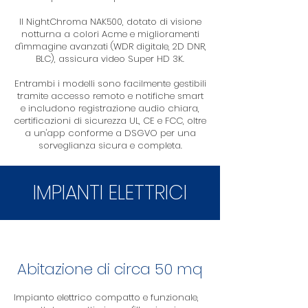
Il NightChroma NAK500, dotato di visione
notturna a colori Acme e miglioramenti
d'immagine avanzati (WDR digitale, 2D DNR,
BLC), assicura video Super HD 3K.
Entrambi i modelli sono facilmente gestibili
tramite accesso remoto e notifiche smart
e includono registrazione audio chiara,
certificazioni di sicurezza UL, CE e FCC, oltre
a un'app conforme a DSGVO per una
sorveglianza sicura e completa.
IMPIANTI ELETTRICI
Abitazione di circa 50 mq
Impianto elettrico compatto e funzionale,