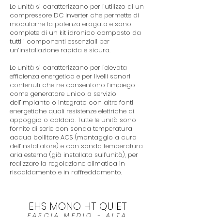
Le unità si caratterizzano per l’utilizzo di un
compressore DC inverter che permette di
modularne la potenza erogata e sono
complete di un kit idronico composto da
tutti i componenti essenziali per
un’installazione rapida e sicura.
Le unità si caratterizzano per l’elevata
efficienza energetica e per livelli sonori
contenuti che ne consentono l’impiego
come generatore unico a servizio
dell’impianto o integrato con altre fonti
energetiche quali resistenze elettriche di
appoggio o caldaia. Tutte le unità sono
fornite di serie con sonda temperatura
acqua bollitore ACS (montaggio a cura
dell’installatore) e con sonda temperatura
aria esterna (già installata sull’unità), per
realizzare la regolazione climatica in
riscaldamento e in raffreddamento.
EHS MONO HT QUIET
FASCIA MEDIO - ALTA