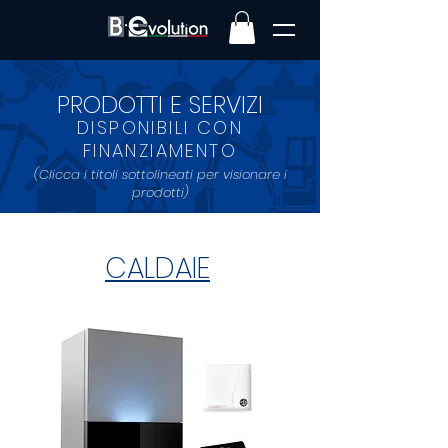
PRODOTTI E SERVIZI
DISPONIBILI CON
FINANZIAMENTO
(Clicca i titoli sottolineati per visionare i
prodotti)
CALDAIE