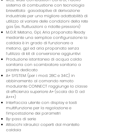
sistema di combustione con tecnologia
brevettata gasadaptive di derivazione
industriale per una migliore adattabilità di
utilizzo al variare delle condizioni della rete
gas (es. fluttuazioni o ridotte pressioni)
M.G.R: Metano, Gpl, Aria propanata Ready
mediante una semplice configurazione la
caldaia è in grado di funzionare a
metano, gpl ed aria propanata senza
l’utilizzo di kit di conversione aggiuntivi
Produzione istantanea di acqua calda
sanitaria con scambiatore sanitario a
piastre dedicato
A+ SYSTEM: (per i mod. 28C e 34C) in
abbinamento al comando remoto
modulante CONNECT raggiunge la classe
di efficienza superiore A+ (scala da G ad
A+++)
Interfaccia utente con display e tasti
multifunzione per la regolazione e
l’impostazione dei parametri
By-pass di serie
Attacchi idraulici coperti dal mantello
caldaia