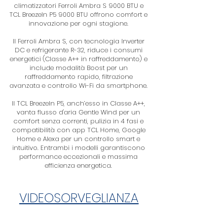
climatizzatori Ferroli Ambra S 9000 BTU e
TCL BreezeIn P5 9000 BTU offrono comfort e
innovazione per ogni stagione.
Il Ferroli Ambra S, con tecnologia Inverter
DC e refrigerante R-32, riduce i consumi
energetici (Classe A++ in raffreddamento) e
include modalità Boost per un
raffreddamento rapido, filtrazione
avanzata e controllo Wi-Fi da smartphone.
Il TCL BreezeIn P5, anch’esso in Classe A++,
vanta flusso d'aria Gentle Wind per un
comfort senza correnti, pulizia in 4 fasi e
compatibilità con app TCL Home, Google
Home e Alexa per un controllo smart e
intuitivo. Entrambi i modelli garantiscono
performance eccezionali e massima
efficienza energetica.
VIDEOSORVEGLIANZA