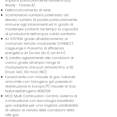
impianti particolarmente resistenti (Erp
Ready - Classe A)
Elettrocaricamento di serie
Scambiatore sanitario potenziato ad
elevato numero di piastre particolarmente
immune agli intasamenti ed in grado di
mantenere costanti nel tempo la capacità
di produzione dell’acqua calda sanitaria
A+ SYSTEM: grazie all’abbinamento al
comando remoto modulante CONNECT,
raggiunge il massimo di efficienza
energetica A+ (scala da G ad A+++)
Si adatta agevolmente alle condizioni di
carico grazie all’ampio range di
modulazione che può arrivare fino a 1:12
(mod. 34C, 1:10 mod. 28C)
Funzionante con miscele di gas naturale
arricchite con l’idrogeno già previste in
distribuzione in Europa (*) miscele di Gas
Naturale/Idrogeno 80%/20%
MC2: Multi Combustion Control, sistema di
combustione con tecnologia brevettata
gas-adaptive per una migliore adattabilità
di utilizzo al variare delle condizioni della
rete gas