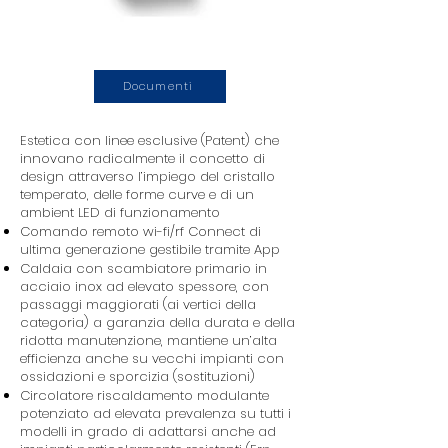
Documenti
Estetica con linee esclusive (Patent) che
innovano radicalmente il concetto di
design attraverso l’impiego del cristallo
temperato, delle forme curve e di un
ambient LED di funzionamento
Comando remoto wi-fi/rf Connect di
ultima generazione gestibile tramite App
Caldaia con scambiatore primario in
acciaio inox ad elevato spessore, con
passaggi maggiorati (ai vertici della
categoria) a garanzia della durata e della
ridotta manutenzione, mantiene un’alta
efficienza anche su vecchi impianti con
ossidazioni e sporcizia (sostituzioni)
Circolatore riscaldamento modulante
potenziato ad elevata prevalenza su tutti i
modelli in grado di adattarsi anche ad