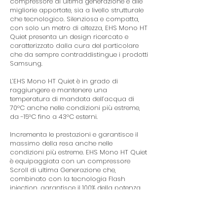
compressore di ultima generazione e alle
migliorie apportate, sia a livello strutturale
che tecnologico. Silenziosa e compatta,
con solo un metro di altezza, EHS Mono HT
Quiet presenta un design ricercato e
caratterizzato dalla cura del particolare
che da sempre contraddistingue i prodotti
Samsung.
L’EHS Mono HT Quiet è in grado di
raggiungere e mantenere una
temperatura di mandata dell’acqua di
70°C anche nelle condizioni più estreme,
da -15°C fino a 43°C esterni.
Incrementa le prestazioni e garantisce il
massimo della resa anche nelle
condizioni più estreme. EHS Mono HT Quiet
è equipaggiata con un compressore
Scroll di ultima Generazione che,
combinato con la tecnologia Flash
injection, garantisce il 100% della potenza
in riscaldamento fino a -25°C.
La nuova unità EHS Mono HT Quiet è in