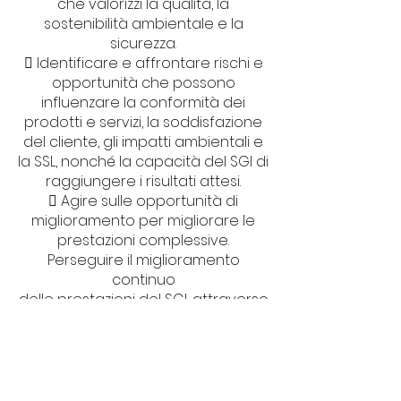
che valorizzi la qualità, la
sostenibilità ambientale e la
sicurezza.
 Identificare e affrontare rischi e
opportunità che possono
influenzare la conformità dei
prodotti e servizi, la soddisfazione
del cliente, gli impatti ambientali e
la SSL, nonché la capacità del SGI di
raggiungere i risultati attesi.
 Agire sulle opportunità di
miglioramento per migliorare le
prestazioni complessive.
Perseguire il miglioramento
continuo
delle prestazioni del SGI, attraverso
il riesame periodico della direzione,
il monitoraggio delle prestazioni,
l'audit interno
e l'analisi dei dati.
 Implementare azioni correttive e