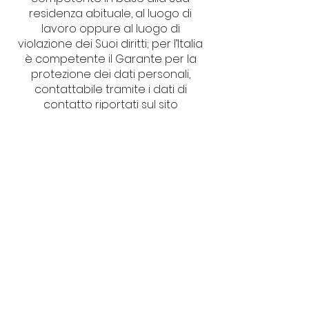
residenza abituale, al luogo di
lavoro oppure al luogo di
violazione dei Suoi diritti; per l’Italia
è competente il Garante per la
protezione dei dati personali,
contattabile tramite i dati di
contatto riportati sul sito
web
http://www.garanteprivacy.it
.
I predetti diritti potranno essere
esercitati inviando apposita
richiesta al Titolare del trattamento
mediante i canali di contatto
indicati all’art. 1 della presente
informativa.
Le richieste relative all’esercizio dei
Suoi diritti saranno evase senza
ingiustificato ritardo e, in ogni
modo, entro un mese dalla
domanda; solo in casi di
particolare complessità e del