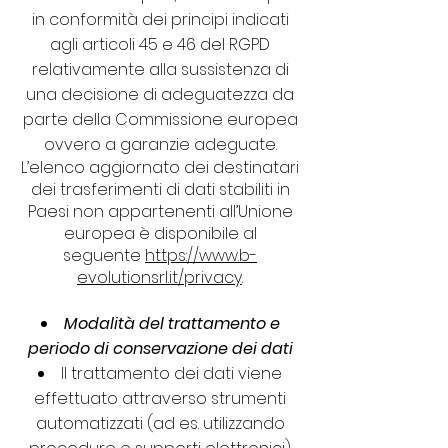
in conformità dei principi indicati
agli articoli 45 e 46 del RGPD
relativamente alla sussistenza di
una decisione di adeguatezza da
parte della Commissione europea
ovvero a garanzie adeguate.
L’elenco aggiornato dei destinatari
dei trasferimenti di dati stabiliti in
Paesi non appartenenti all’Unione
europea è disponibile al
seguente
https://www.b-
evolutionsrl.it/privacy
.
Modalità del trattamento e
periodo di conservazione dei dati
Il trattamento dei dati viene
effettuato attraverso strumenti
automatizzati (ad es. utilizzando