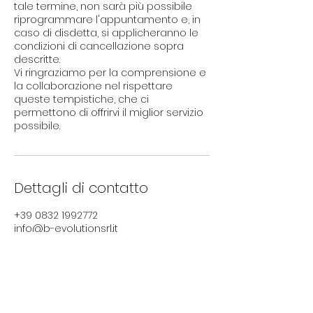
tale termine, non sarà più possibile
riprogrammare l'appuntamento e, in
caso di disdetta, si applicheranno le
condizioni di cancellazione sopra
descritte.
Vi ringraziamo per la comprensione e
la collaborazione nel rispettare
queste tempistiche, che ci
permettono di offrirvi il miglior servizio
possibile.
Dettagli di contatto
+39 0832 1992772
info@b-evolutionsrl.it
Viale Giuseppe Grassi, Lecce, Province
of Lecce, Italy, 158