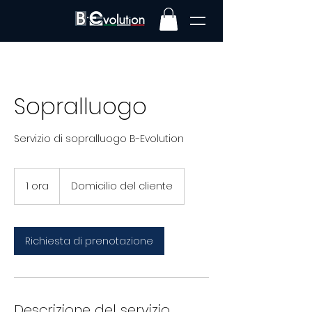
Sopralluogo
Servizio di sopralluogo B-Evolution
1 ora
1
Domicilio del cliente
o
r
Richiesta di prenotazione
Descrizione del servizio