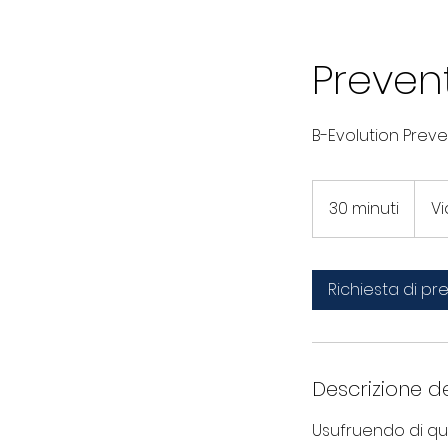
Preven
B-Evolution Preve
30 minuti
3
Vi
0
m
i
Richiesta di p
n
u
t
i
Descrizione de
Usufruendo di qu