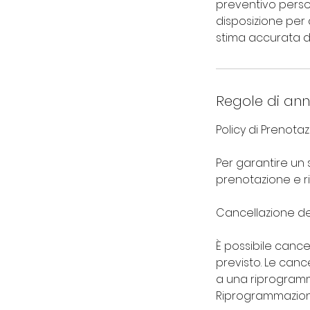
preventivo persona
disposizione per 
stima accurata d
Regole di an
Policy di Prenotaz
Per garantire un se
prenotazione e r
Cancellazione d
È possibile cance
previsto. Le canc
a una riprogramm
Riprogrammazion