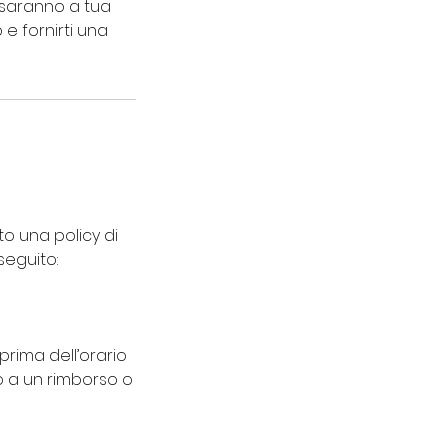
i saranno a tua
 e fornirti una
ito una policy di
eguito:
prima dell’orario
to a un rimborso o