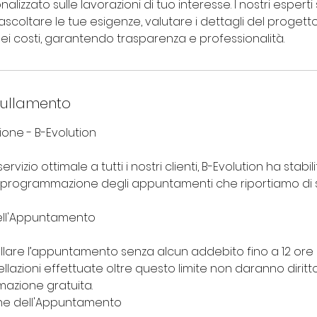
lizzato sulle lavorazioni di tuo interesse. I nostri espert
ascoltare le tue esigenze, valutare i dettagli del progetto
ei costi, garantendo trasparenza e professionalità.
nullamento
ione - B-Evolution
rvizio ottimale a tutti i nostri clienti, B-Evolution ha stabil
iprogrammazione degli appuntamenti che riportiamo di s
ell'Appuntamento
llare l’appuntamento senza alcun addebito fino a 12 ore 
ellazioni effettuate oltre questo limite non daranno dirit
azione gratuita.
e dell'Appuntamento